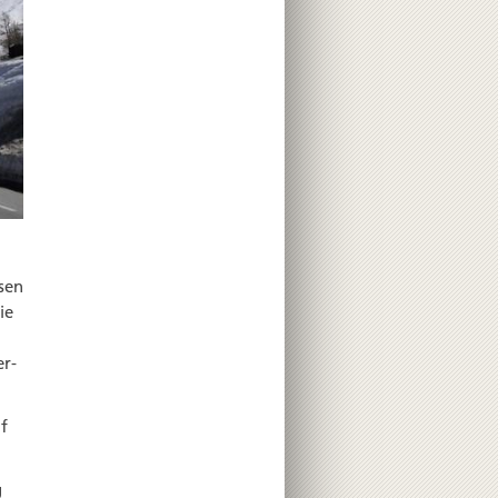
sen
ie
er­
f
g