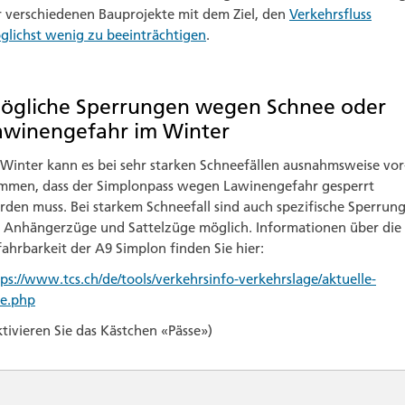
 verschie­denen Bau­projekte mit dem Ziel, den
Verkehrsfluss
glichst wenig zu beeinträchtigen
.
ögliche Sperrungen wegen Schnee oder
awinen­gefahr im Winter
Winter kann es bei sehr starken Schnee­fällen ausnahms­weise vor
mmen, dass der Simplon­pass wegen Lawinen­gefahr gesperrt
rden muss. Bei starkem Schnee­fall sind auch spezifische Sperrun
r Anhänger­züge und Sattel­züge möglich. Infor­mationen über die
ahr­bar­keit der A9 Simplon finden Sie hier:
ps://www.tcs.ch/de/tools/verkehrsinfo-verkehrslage/aktuelle-
ge.php
tivieren Sie das Kästchen «Pässe»)