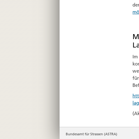
der
mö
M
L
Im 
ko
we
fü
Bef
htt
la
(Ak
Bundesamt für Strassen (ASTRA)