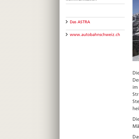
Das ASTRA
www.autobahnschweiz.ch
Die
De
im
Str
St
hei
Di
Mä
Da