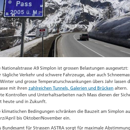
 National­strasse A9 Simplon ist grossen Belas­tungen aus­gesetzt:
r tägliche Verkehr und schwere Fahr­zeuge, aber auch Schnee­mas
 Winter und grosse Temperatur­schwankungen übers Jahr lassen d
asse mit ihren
zahlreichen Tunnels, Galerien und Brücken
altern.
ete Kontrollen und Unterhalts­arbeiten nach Mass dienen der Sich
t heute und in Zukunft.
e klimatischen Bedingungen schränken die Bau­zeit am Simplon au
rz/April bis Oktober/November ein.
s Bundesamt für Strassen ASTRA sorgt für maximale Ab­stimmun