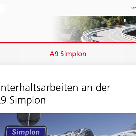
Sta
A9 Simplon
nter­halts­arbeiten an der
9 Simplon