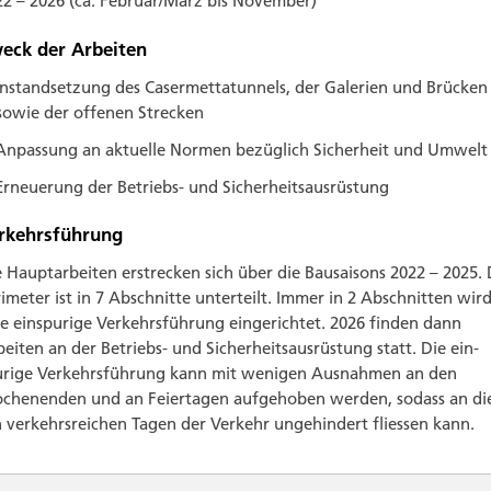
22 – 2026 (ca. Februar/März bis November)
eck der Arbeiten
Instandsetzung des Casermettatunnels, der Galerien und Brücken
sowie der offenen Strecken
Anpassung an aktuelle Normen bezüglich Sicherheit und Umwelt
Erneuerung der Betriebs- und Sicherheitsausrüstung
rkehrsführung
 Hauptarbeiten erstrecken sich über die Bau­saisons 2022 – 2025.
imeter ist in 7 Abschnitte unterteilt. Immer in 2 Abschnitten wir
e ein­spurige Verkehrs­führung eingerichtet. 2026 finden dann
eiten an der Betriebs- und Sicherheits­ausrüstung statt. Die ein­
urige Ver­kehrs­führung kann mit weni­gen Aus­nahmen an den
chen­enden und an Feier­tagen aufge­hoben werden, so­dass an di
 ver­kehrs­reichen Tagen der Ver­kehr ungehindert fliessen kann.