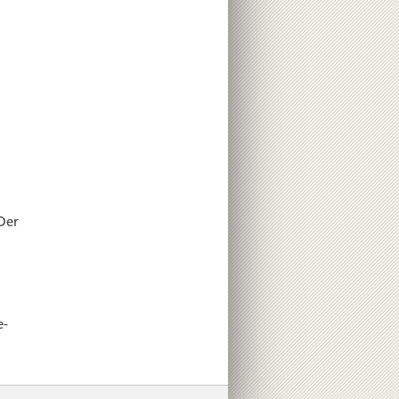
 Der
d
e­