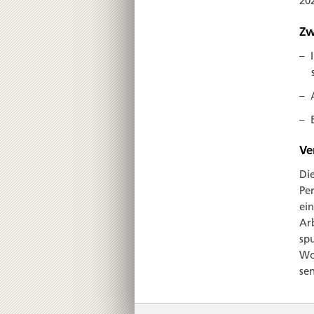
20
Zw
Ve
Die
Per
ein
Arb
sp
Wo
sen