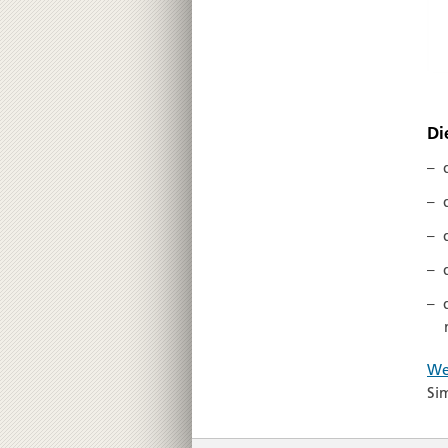
Di
We
Si