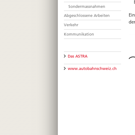
Sondermassnahmen
Ein
Abgeschlossene Arbeiten
der
Verkehr
Kommunikation
Das ASTRA
www.autobahnschweiz.ch