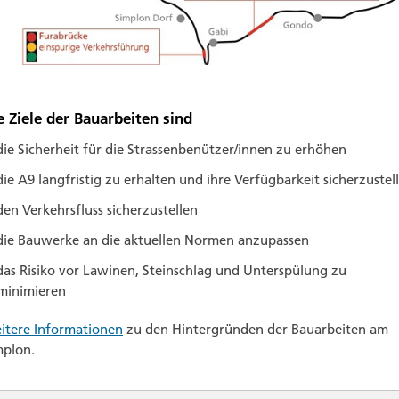
e Ziele der Bauarbeiten sind
die Sicherheit für die Strassen­benützer/innen zu erhöhen
die A9 langfristig zu erhalten und ihre Verfügbarkeit sicherzustel
den Verkehrsfluss sicherzustellen
die Bauwerke an die aktuellen Normen anzupassen
das Risiko vor Lawinen, Stein­schlag und Unter­spülung zu
minimieren
itere Informationen
zu den Hinter­gründen der Bauarbeiten am
mplon.