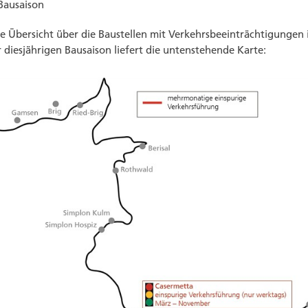
Bausaison
e Über­sicht über die Baus­tellen mit Verkehrs­beeinträchtigungen 
 dies­jährigen Bausaison liefert die untenstehende Karte: