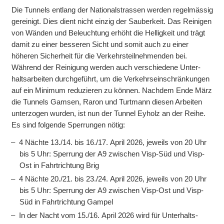
Die Tunnels ent­lang der National­strassen werden regel­mässig
gereinigt. Dies dient nicht einzig der Sauber­keit. Das Reinigen
von Wänden und Beleuch­tung erhöht die Hellig­keit und trägt
damit zu einer besseren Sicht und somit auch zu einer
höheren Sicher­heit für die Verkehrs­teil­nehmenden bei.
Während der Reini­gung werden auch verschie­dene Unter­
halts­arbeiten durch­ge­führt, um die Verkehrs­ein­schrän­kungen
auf ein Minimum redu­zieren zu können. Nach­dem Ende März
die Tunnels Gamsen, Raron und Turt­mann diesen Arbeiten
unter­zogen wurden, ist nun der Tunnel Eyholz an der Reihe.
Es sind folgende Sper­rungen nötig:
4 Nächte 13./14. bis 16./17. April 2026, jeweils von 20 Uhr
bis 5 Uhr: Sperrung der A9 zwischen Visp-Süd und Visp-
Ost in Fahrt­richtung Brig
4 Nächte 20./21. bis 23./24. April 2026, jeweils von 20 Uhr
bis 5 Uhr: Sperrung der A9 zwischen Visp-Ost und Visp-
Süd in Fahrt­richtung Gampel
In der Nacht vom 15./16. April 2026 wird für Unter­halts­