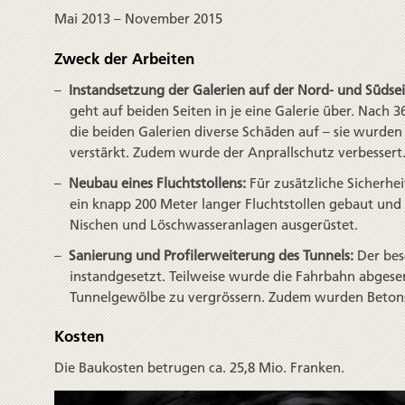
Mai 2013 – November 2015
Zweck der Arbeiten
Instandsetzung der Galerien auf der Nord- und Südsei
geht auf beiden Seiten in je eine Galerie über. Nach 
die beiden Galerien diverse Schäden auf – sie wurden
verstärkt. Zudem wurde der Anprall­schutz verbessert
Neubau eines Fluchtstollens:
Für zusätzliche Sicher­hei
ein knapp 200 Meter langer Flucht­stollen gebaut und
Nischen und Löschwasser­anlagen ausgerüstet.
Sanierung und Profil­erweiterung des Tunnels:
Der bes
instand­gesetzt. Teil­weise wurde die Fahr­bahn abge
Tunnel­gewölbe zu vergrössern. Zudem wurden Beto
Kosten
Die Baukosten betrugen ca. 25,8 Mio. Franken.