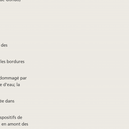
 des
 les bordures
endommagé par
e d’eau; la
ée dans
positifs de
és en amont des