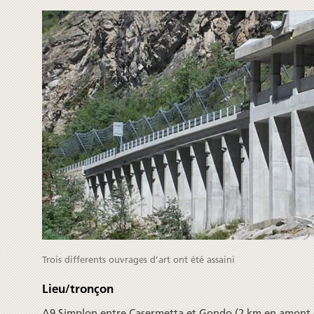
Trois differents ouvrages d’art ont été assaini
Lieu/tronçon
A9 Simplon entre Casermetta et Gondo (2 km en amont