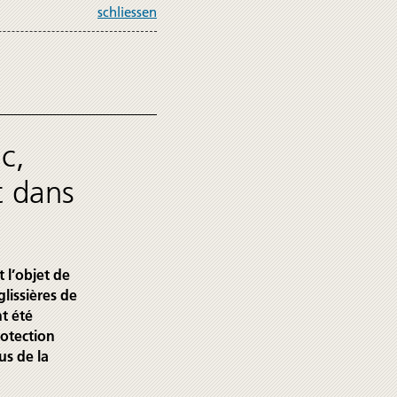
schliessen
c,
t dans
 l’objet de
glissières de
nt été
rotection
us de la