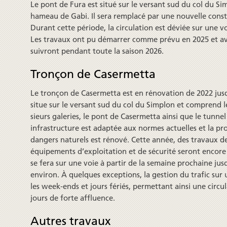
Le pont de Fura est situé sur le ver­sant sud du col du S
hameau de Gabi. Il sera remplacé par une nouvelle con­st
Durant cette période, la cir­cula­tion est déviée sur une vo
Les tra­vaux ont pu démarrer comme prévu en 2025 et ava
suivront pen­dant toute la saison 2026.
Tronçon de Casermetta
Le tronçon de Casermetta est en rénova­tion de 2022 jus
situe sur le ver­sant sud du col du Simplon et com­prend 
sieurs galeries, le pont de Caser­metta ainsi que le tunne
infra­structure est adaptée aux normes actuelles et la pr
dangers naturels est rénové. Cette année, des tra­vaux de f
équipe­ments d’exploita­tion et de sécurité seront encore e
se fera sur une voie à partir de la semaine pro­chaine ju
environ. À quelques excep­tions, la gestion du trafic sur
les week-ends et jours fériés, per­mettant ainsi une cir­cu
jours de forte affluence.
Autres travaux