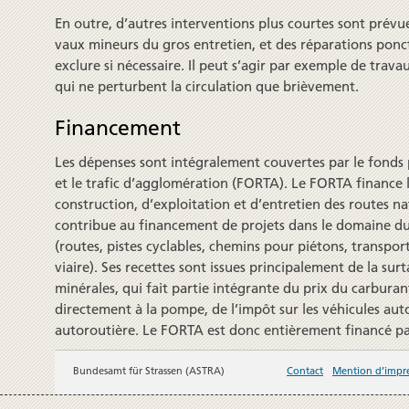
En outre, d’autres inter­ven­tions plus courtes sont prévu
vaux mineurs du gros entre­tien, et des répara­tions ponc­
exclure si nécessaire. Il peut s’agir par exemple de tra­va
qui ne per­turbent la cir­cula­tion que brièvement.
Financement
Les dépenses sont intégrale­ment couvertes par le fonds p
et le trafic d’agglo­méra­tion (FORTA). Le FORTA finance
construc­tion, d’exploita­tion et d’entretien des routes nat
contribue au finance­ment de projets dans le domaine du 
(routes, pistes cyclables, chemins pour piétons, transport
viaire). Ses recettes sont issues prin­cipale­ment de la surt
minérales, qui fait partie intégrante du prix du carburan
directe­ment à la pompe, de l’impôt sur les véhicules aut
auto­routière. Le FORTA est donc entière­ment financé pa
Bundesamt für Strassen (ASTRA)
Contact
Mention d’impre